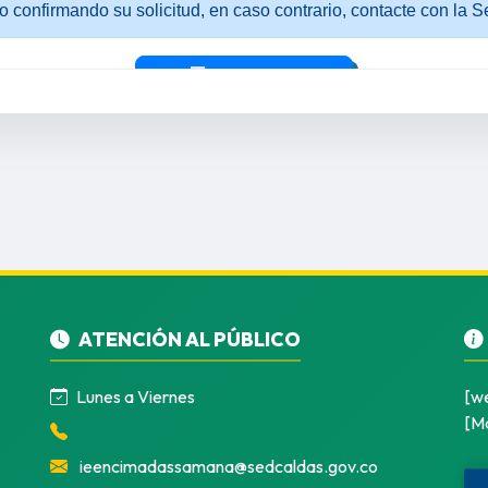
ATENCIÓN AL PÚBLICO
Lunes a Viernes
[w
[Ma
ieencimadassamana@sedcaldas.gov.co