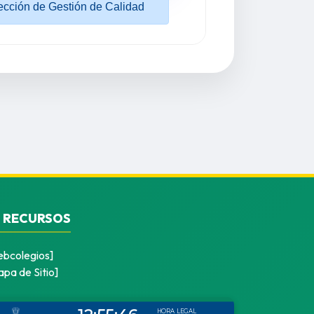
RECURSOS
ebcolegios]
pa de Sitio]